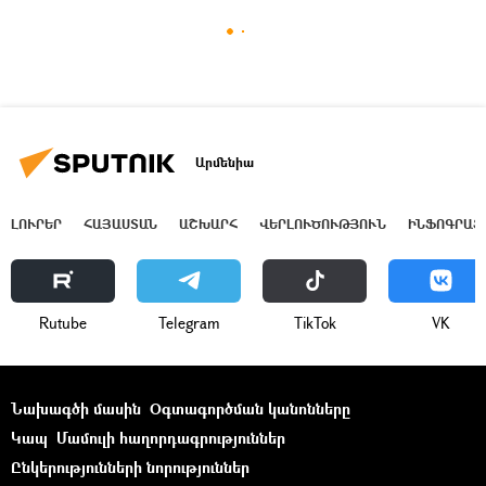
Արմենիա
ԼՈՒՐԵՐ
ՀԱՅԱՍՏԱՆ
ԱՇԽԱՐՀ
ՎԵՐԼՈՒԾՈՒԹՅՈՒՆ
ԻՆՖՈԳՐԱՖ
Rutube
Telegram
ТikТоk
VK
Նախագծի մասին
Օգտագործման կանոնները
Կապ
Մամուլի հաղորդագրություններ
Ընկերությունների նորություններ