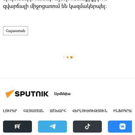
զվարճալի միջոցառում են կազմակերպել։
Հայաստան
Արմենիա
ԼՈՒՐԵՐ
ՀԱՅԱՍՏԱՆ
ԱՇԽԱՐՀ
ՎԵՐԼՈՒԾՈՒԹՅՈՒՆ
ԻՆՖՈԳՐԱՖ