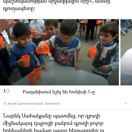
պաշտպանության միջազգային օրը»,-ասաց
գյուղապետը։
1
/2
Բաղանիսում նշել են հունիսի 1–ը
© Архив администрации Баганиса
Նարեկ Սահակյանը պատմեց, որ գյուղի
միջնակարգ դպրոցի բակում գյուղի բոլոր
երեխաների համար այսօր հետաքրքիր ու