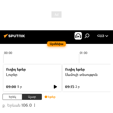
ՀԱՅ
Արմենիա
00:00
01:00
Ուղիղ եթեր
Ուղիղ եթեր
Լուրեր
Մամուլի տեսություն
09:00
09:15
5 ր
2 ր
Երեկ
Այսօր
Եթեր
ք. Երևան
106.0