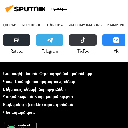
Արմենիա
ԼՈՒՐԵՐ
ՀԱՅԱՍՏԱՆ
ԱՇԽԱՐՀ
ՎԵՐԼՈՒԾՈՒԹՅՈՒՆ
ԻՆՖՈԳՐԱՖ
Rutube
Telegram
ТikТоk
VK
Նախագծի մասին
Օգտագործման կանոնները
Կապ
Մամուլի հաղորդագրություններ
Ընկերությունների նորություններ
Գաղտնիության քաղաքականություն
Տեղեկանիշի (cookie) օգտագործման
Հետադարձ կապ