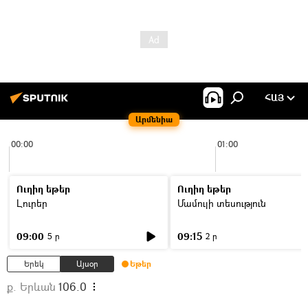
ՀԱՅ
Արմենիա
00:00
01:00
Ուղիղ եթեր
Ուղիղ եթեր
Լուրեր
Մամուլի տեսություն
09:00
09:15
5 ր
2 ր
Երեկ
Այսօր
Եթեր
ք. Երևան
106.0