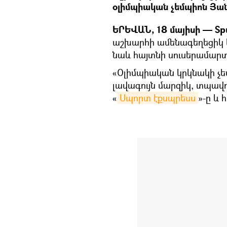
օլիմպիական չեմպիոն Յան
ԵՐԵՎԱՆ, 18 մայիսի — Spu
աշխարհի ամենագեղեցիկ կի
նաև հայտնի սուսերամարտ
«Օլիմպիական կրկնակի չե
լավագույն մարզիկ, տպավոր
«
Սպորտ էքսպրեսս
»-ը և