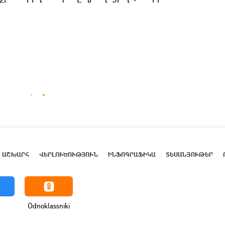
ԱՇԽԱՐՀ
ՎԵՐԼՈՒԾՈՒԹՅՈՒՆ
ԻՆՖՈԳՐԱՖԻԿԱ
ՏԵՍԱՆՅՈՒԹԵՐ
Odnoklassniki