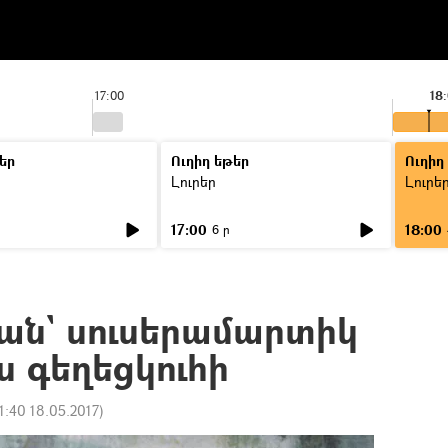
17:00
18
եր
Ուղիղ եթեր
Ուղիղ
Լուրեր
Լուրե
17:00
18:00
6 ր
ան` սուսերամարտիկ
 գեղեցկուհի
1:40 18.05.2017
)