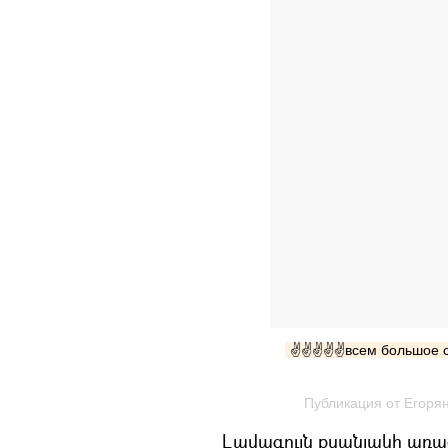
✌️✌️️✌️️✌️️✌️️всем боль
Публикация от Eгорян
Լավագույն քսանյակի առա