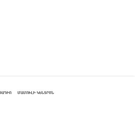
ՌԱԴԻՈ
ՄԱՄՈՒԼԻ ԿԵՆՏՐՈՆ