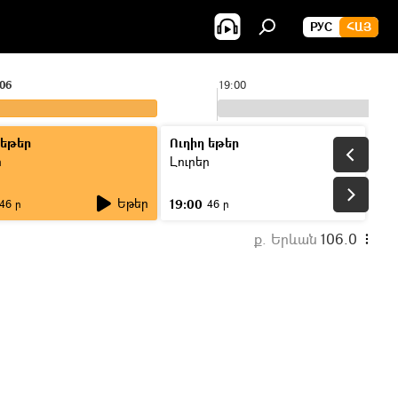
РУС
ՀԱՅ
:06
19:00
 եթեր
Ուղիղ եթեր
ր
Լուրեր
Եթեր
19:00
46 ր
46 ր
ք. Երևան
106.0