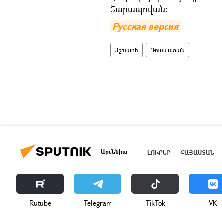
Շարապովան։
Русская версия
Աշխարհ
Ռուսաստան
Արմենիա
ԼՈՒՐԵՐ
ՀԱՅԱՍՏԱՆ
Rutube
Telegram
ТikТоk
VK