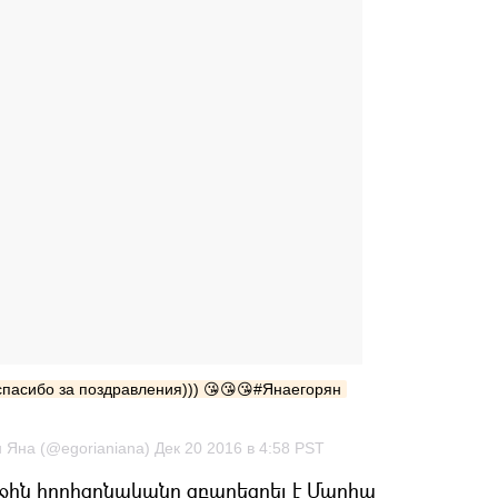
шое спасибо за поздравления))) 😘😘😘#Янаегорян
 Яна (@egorianiana) Дек 20 2016 в 4:58 PST
ջին հորիզոնականը զբաղեցրել է Մարիա