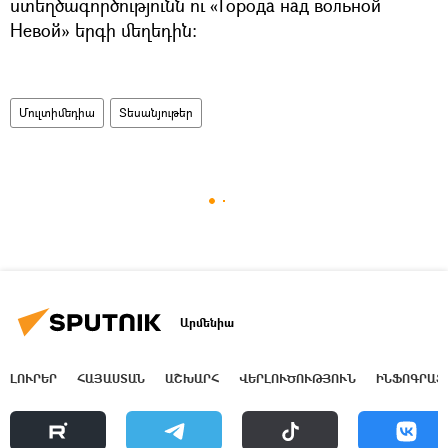
ստեղծագործությունն ու «Города над вольной
Невой» երգի մեղեդին։
Մուլտիմեդիա
Տեսանյութեր
Արմենիա
ԼՈՒՐԵՐ
ՀԱՅԱՍՏԱՆ
ԱՇԽԱՐՀ
ՎԵՐԼՈՒԾՈՒԹՅՈՒՆ
ԻՆՖՈԳՐԱՖ