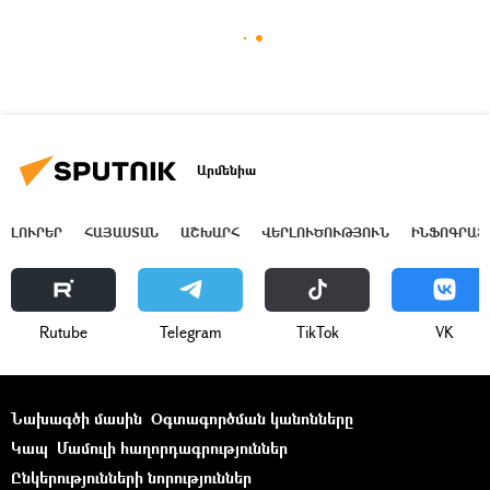
Արմենիա
ԼՈՒՐԵՐ
ՀԱՅԱՍՏԱՆ
ԱՇԽԱՐՀ
ՎԵՐԼՈՒԾՈՒԹՅՈՒՆ
ԻՆՖՈԳՐԱՖ
Rutube
Telegram
ТikТоk
VK
Նախագծի մասին
Օգտագործման կանոնները
Կապ
Մամուլի հաղորդագրություններ
Ընկերությունների նորություններ