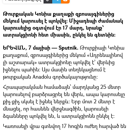
Թուրքական Կոնիա քաղաքի զբոսայգիներից
մեկում կարուսել է պոկվել: Միջադեպի ժամանակ
կարուսելից օգտվում էր 17 մարդ, նրանք՝
ատրակցիոնի հետ միասին, ընկել են գետնին:
ԵՐԵՎԱՆ, 7 մայիսի — Sputnik.
Թուրքիայի Կոնիա
քաղաքում, զբոսայգիներից մեկում «Ադրենալինով
լի աշտարակ» ատրակցիոնը պոկվել է՝ վերևից
իջնելու պահին: Այս մասին տեղեկացնում է
թուրքական Anadolu գործակալությունը:
Հրապարակման համաձայն՝ մարդկանց 25 մետր
կարուսելով բարձրացրել են վերև, ապա կարուսելը
քիչ-քիչ սկսել է իջնել ներքև: Երբ մոտ 2 մետր է
մնացել, որ հասնեն վերջնագծին, կարուսելի
ձգանները պոկվել են, և ատրակցիոնն ընկել է:
Կառուսելի վրա գտնվող 17 հոգին ուժեղ հարված են