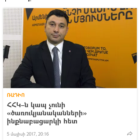
ՌԱԴԻՈ
ՀՀԿ–ն կապ չունի
«ծառուկյանականների»
ինքնաբացարկի հետ
5 մայիսի 2017, 20:16