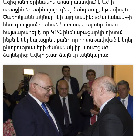
Ազիզյանի օրինակով պատրաստվում է Աժ-ի
առաջին նիստին վայր դնել մանդատը, եթե միայն
Ծառուկյանն ակնար¬կի այդ մասին: «Ժամանակ»-ի
հետ զրույցում Վահան Կարապե¬տյանը, նախ,
հայտարարել է, որ ԿԸՀ ինքնաբացարկի դիմում
ինքն է ներկայացրել, քանի որ հիսաթափված է եղել
ընտրությունների ժամանակ իր ստա¬ցած
ձայներից: Ավելի շատ ձայն էր ակնկալում: