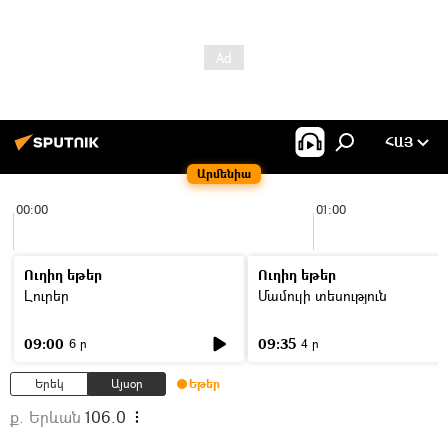
ՀԱՅ
Արմենիա
00:00
01:00
Ուղիղ եթեր
Ուղիղ եթեր
Լուրեր
Մամուլի տեսություն
09:00
09:35
6 ր
4 ր
Երեկ
Այսօր
Եթեր
ք. Երևան
106.0