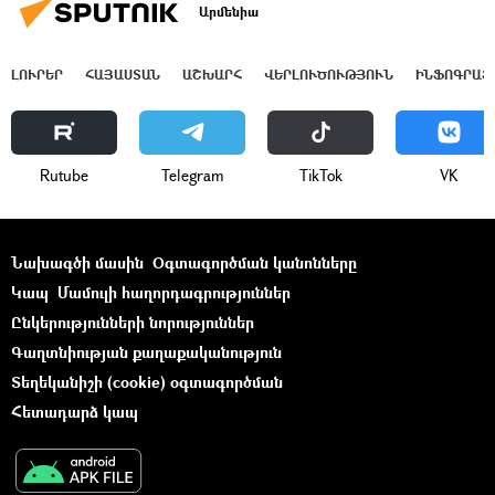
Արմենիա
ԼՈՒՐԵՐ
ՀԱՅԱՍՏԱՆ
ԱՇԽԱՐՀ
ՎԵՐԼՈՒԾՈՒԹՅՈՒՆ
ԻՆՖՈԳՐԱՖ
Rutube
Telegram
ТikТоk
VK
Նախագծի մասին
Օգտագործման կանոնները
Կապ
Մամուլի հաղորդագրություններ
Ընկերությունների նորություններ
Գաղտնիության քաղաքականություն
Տեղեկանիշի (cookie) օգտագործման
Հետադարձ կապ