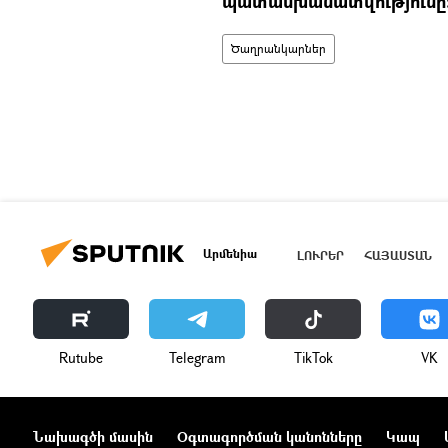
պատասխանատվությունը
Ծաղրանկարներ
Արմենիա
ԼՈՒՐԵՐ
ՀԱՅԱՍՏԱՆ
Rutube
Telegram
ТikТоk
VK
Նախագծի մասին
Օգտագործման կանոնները
Կապ