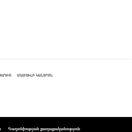
ՌԱԴԻՈ
ՄԱՄՈՒԼԻ ԿԵՆՏՐՈՆ
ր
Գաղտնիության քաղաքականություն