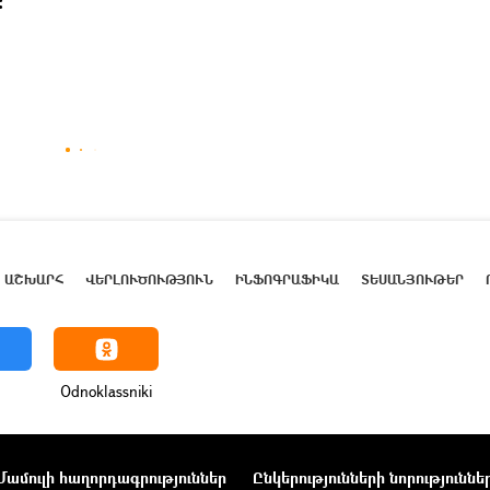
։
ԱՇԽԱՐՀ
ՎԵՐԼՈՒԾՈՒԹՅՈՒՆ
ԻՆՖՈԳՐԱՖԻԿԱ
ՏԵՍԱՆՅՈՒԹԵՐ
Odnoklassniki
Մամուլի հաղորդագրություններ
Ընկերությունների նորություննե