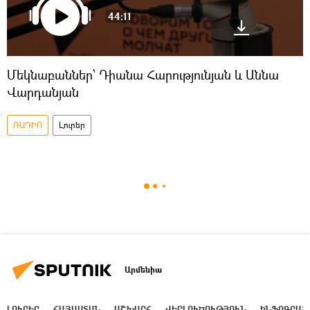
44:11
Մեկնաբաններ՝ Դիանա Հարությունյան և Աննա
Վարդանյան
ՌԱԴԻՈ
Լուրեր
Արմենիա
ԼՈՒՐԵՐ
ՀԱՅԱՍՏԱՆ
ԱՇԽԱՐՀ
ՎԵՐԼՈՒԾՈՒԹՅՈՒՆ
ԻՆՖՈԳՐԱՖ