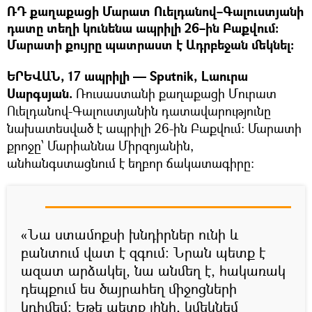
ՌԴ քաղաքացի Մարատ Ուելդանով–Գալուստյանի
դատը տեղի կունենա ապրիլի 26–ին Բաքվում։
Մարատի քույրը պատրաստ է Ադրբեջան մեկնել։
ԵՐԵՎԱՆ, 17 ապրիլի — Sputnik, Լաուրա
Սարգսյան.
Ռուսաստանի քաղաքացի Մուրատ
Ուելդանով-Գալուստյանին դատավարությունը
նախատեսված է ապրիլի 26-ին Բաքվում։ Մարատի
քրոջը՝ Մարիաննա Միրզոյանին,
անհանգստացնում է եղբոր ճակատագիրը։
«Նա ստամոքսի խնդիրներ ունի և
բանտում վատ է զգում։ Նրան պետք է
ազատ արձակել, նա անմեղ է, հակառակ
դեպքում ես ծայրահեղ միջոցների
կդիմեմ։ Եթե պետք լինի, կմեկնեմ