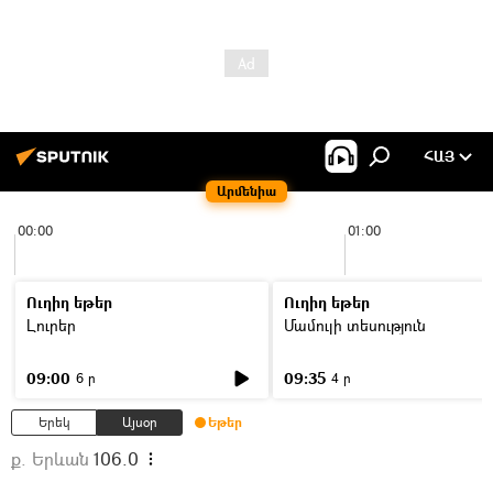
ՀԱՅ
Արմենիա
00:00
01:00
Ուղիղ եթեր
Ուղիղ եթեր
Լուրեր
Մամուլի տեսություն
09:00
09:35
6 ր
4 ր
Երեկ
Այսօր
Եթեր
ք. Երևան
106.0