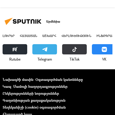
Արմենիա
ԼՈՒՐԵՐ
ՀԱՅԱՍՏԱՆ
ԱՇԽԱՐՀ
ՎԵՐԼՈՒԾՈՒԹՅՈՒՆ
ԻՆՖՈԳՐԱՖ
Rutube
Telegram
ТikТоk
VK
Նախագծի մասին
Օգտագործման կանոնները
Կապ
Մամուլի հաղորդագրություններ
Ընկերությունների նորություններ
Գաղտնիության քաղաքականություն
Տեղեկանիշի (cookie) օգտագործման
Հետադարձ կապ