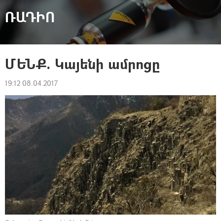
ՌԱԴԻՈ
ՄԵՆՔ. Կայենի ամրոցը
19:12 08.04.2017