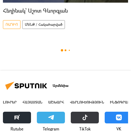
Հեղինակ՝ Աշոտ Գևորգյան
ՌԱԴԻՈ
ՄԵՆՔ / Հակահարված
Արմենիա
ԼՈՒՐԵՐ
ՀԱՅԱՍՏԱՆ
ԱՇԽԱՐՀ
ՎԵՐԼՈՒԾՈՒԹՅՈՒՆ
ԻՆՖՈԳՐԱՖ
Rutube
Telegram
ТikТоk
VK