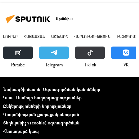
Արմենիա
ԼՈՒՐԵՐ
ՀԱՅԱՍՏԱՆ
ԱՇԽԱՐՀ
ՎԵՐԼՈՒԾՈՒԹՅՈՒՆ
ԻՆՖՈԳՐԱՖ
Rutube
Telegram
ТikТоk
VK
Նախագծի մասին
Օգտագործման կանոնները
Կապ
Մամուլի հաղորդագրություններ
Ընկերությունների նորություններ
Գաղտնիության քաղաքականություն
Տեղեկանիշի (cookie) օգտագործման
Հետադարձ կապ