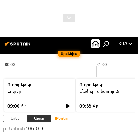
ՀԱՅ
Արմենիա
00:00
01:00
Ուղիղ եթեր
Ուղիղ եթեր
Լուրեր
Մամուլի տեսություն
09:00
09:35
6 ր
4 ր
Երեկ
Այսօր
Եթեր
ք. Երևան
106.0