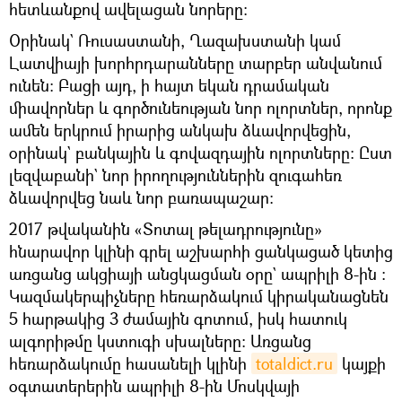
հետևանքով ավելացան նորերը։
Օրինակ` Ռուսաստանի, Ղազախստանի կամ
Լատվիայի խորհրդարանները տարբեր անվանում
ունեն։ Բացի այդ, ի հայտ եկան դրամական
միավորներ և գործունեության նոր ոլորտներ, որոնք
ամեն երկրում իրարից անկախ ձևավորվեցին,
օրինակ` բանկային և գովազդային ոլորտները։ Ըստ
լեզվաբանի` նոր իրողություններին զուգահեռ
ձևավորվեց նաև նոր բառապաշար։
2017 թվականին «Տոտալ թելադրությունը»
հնարավոր կլինի գրել աշխարհի ցանկացած կետից
առցանց ակցիայի անցկացման օրը` ապրիլի 8-ին ։
Կազմակերպիչները հեռարձակում կիրականացնեն
5 հարթակից 3 ժամային գոտում, իսկ հատուկ
ալգորիթմը կստուգի սխալները։ Առցանց
հեռարձակումը հասանելի կլինի
totaldict.ru
կայքի
օգտատերերին ապրիլի 8-ին Մոսկվայի