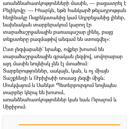
առանձնահատկությունների մասին, — բացատրել է
Բելիկովը։ — Իհարկե, եթե հանկարծ թելադրության
հեղինակը Ուզբեկստանից կամ Ադրբեջանից լիներ,
նախնական տարբերակում կարող էր
տարածաշրջանային բառապաշար լինել, բայց
տեքստերը բազմաթիվ անգամ են ստուգվել»։
Ըստ լեզվաբանի` նրանք, ովքեր խոսում են
տարածաշրջանային գրական լեզվով, սովորաբար
այդ մասին նույնիսկ չեն էլ մտածում։
Տարբերություններ, սակայն, կան, և ոչ միայն
Տաշքենդի և Թբիլիսիի ռուսաց լեզվի միջև։
Մոսկվայում և Սանկտ Պետերբուրգում նույնպես
տարբեր կերպ են խոսում,
առանձնահատկություններ կան նաև Ուրալում և
Սիբիրում։