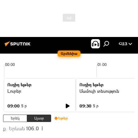
ՀԱՅ
Արմենիա
00:00
01:00
Ուղիղ եթեր
Ուղիղ եթեր
Լուրեր
Մամուլի տեսություն
09:00
09:30
5 ր
5 ր
Երեկ
Այսօր
Եթեր
ք. Երևան
106.0