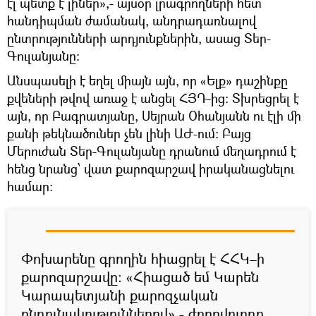
էլ պետք է լիներ»,- այսօր լրագրողների հետ
հանդիպման ժամանակ, անդրադառնալով
ընտրությունների արդյունքներին, ասաց Տեր-
Գուլանյանը:
Անսպասելի է եղել միայն այն, որ «Ելք» դաշինքը
քվեների թվով առաջ է անցել ՀՅԴ-ից: Տխրեցրել է
այն, որ Բագրատյանը, Սեյրան Օհանյանն ու էլի մի
քանի թեկնածուներ չեն լինի ԱԺ-ում: Բայց
Մերուժան Տեր-Գուլանյանը դրանում մեղադրում է
հենց նրանց՝ վատ քարոզարշավ իրականացնելու
համար:
Փոխարենը գրողին հիացրել է ՀՀԿ–ի
քարոզարշավը: «Հիացած եմ Կարեն
Կարապետյանի քարոզչական
ընդունակություններով»,- ժողովուրդը