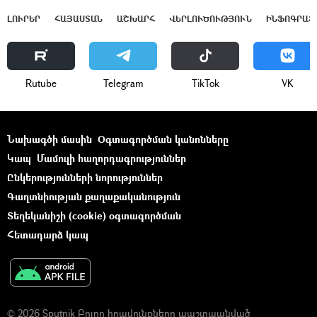
ԼՈՒՐԵՐ
ՀԱՅԱՍՏԱՆ
ԱՇԽԱՐՀ
ՎԵՐԼՈՒԾՈՒԹՅՈՒՆ
ԻՆՖՈԳՐԱՖ
Rutube
Telegram
ТikТоk
VK
Նախագծի մասին
Օգտագործման կանոնները
Կապ
Մամուլի հաղորդագրություններ
Ընկերությունների նորություններ
Գաղտնիության քաղաքականություն
Տեղեկանիշի (cookie) օգտագործման
Հետադարձ կապ
© 2026 Sputnik Բոլոր իրավունքները պաշտպանված