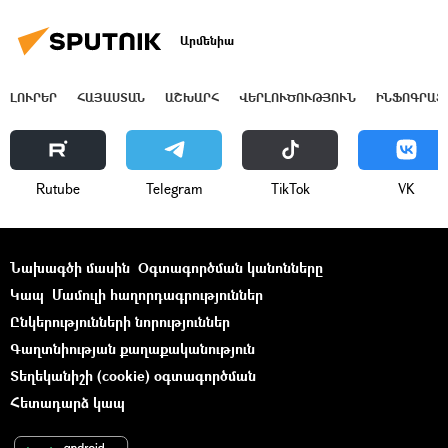
Արմենիա
ԼՈՒՐԵՐ
ՀԱՅԱՍՏԱՆ
ԱՇԽԱՐՀ
ՎԵՐԼՈՒԾՈՒԹՅՈՒՆ
ԻՆՖՈԳՐԱՖ
Rutube
Telegram
ТikТоk
VK
Նախագծի մասին
Օգտագործման կանոնները
Կապ
Մամուլի հաղորդագրություններ
Ընկերությունների նորություններ
Գաղտնիության քաղաքականություն
Տեղեկանիշի (cookie) օգտագործման
Հետադարձ կապ