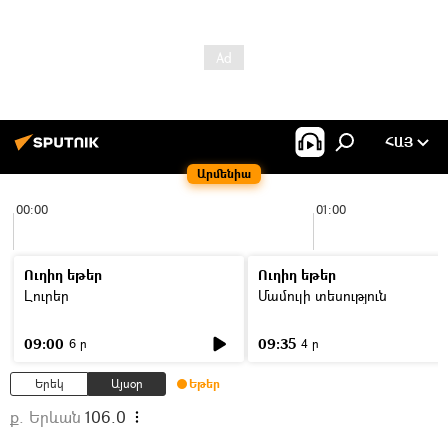
ՀԱՅ
Արմենիա
00:00
01:00
Ուղիղ եթեր
Ուղիղ եթեր
Լուրեր
Մամուլի տեսություն
09:00
09:35
6 ր
4 ր
Երեկ
Այսօր
Եթեր
ք. Երևան
106.0