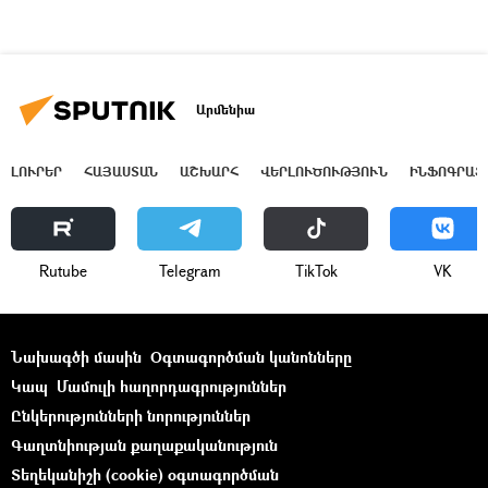
Արմենիա
ԼՈՒՐԵՐ
ՀԱՅԱՍՏԱՆ
ԱՇԽԱՐՀ
ՎԵՐԼՈՒԾՈՒԹՅՈՒՆ
ԻՆՖՈԳՐԱՖ
Rutube
Telegram
ТikТоk
VK
Նախագծի մասին
Օգտագործման կանոնները
Կապ
Մամուլի հաղորդագրություններ
Ընկերությունների նորություններ
Գաղտնիության քաղաքականություն
Տեղեկանիշի (cookie) օգտագործման