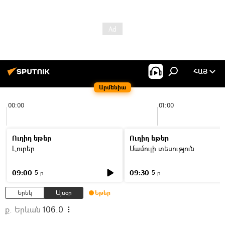
ՀԱՅ
Արմենիա
00:00
01:00
Ուղիղ եթեր
Ուղիղ եթեր
Լուրեր
Մամուլի տեսություն
09:00
09:30
5 ր
5 ր
Երեկ
Այսօր
Եթեր
ք. Երևան
106.0