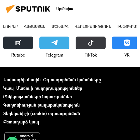
Արմենիա
ԼՈՒՐԵՐ
ՀԱՅԱՍՏԱՆ
ԱՇԽԱՐՀ
ՎԵՐԼՈՒԾՈՒԹՅՈՒՆ
ԻՆՖՈԳՐԱՖ
Rutube
Telegram
ТikТоk
VK
Նախագծի մասին
Օգտագործման կանոնները
Կապ
Մամուլի հաղորդագրություններ
Ընկերությունների նորություններ
Գաղտնիության քաղաքականություն
Տեղեկանիշի (cookie) օգտագործման
Հետադարձ կապ