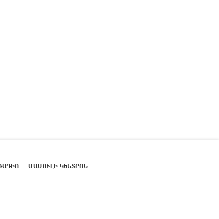
ՌԱԴԻՈ
ՄԱՄՈՒԼԻ ԿԵՆՏՐՈՆ