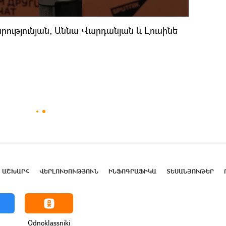
ությունյան, Աննա Վարդանյան և Լուսինե
ԱՇԽԱՐՀ
ՎԵՐԼՈՒԾՈՒԹՅՈՒՆ
ԻՆՖՈԳՐԱՖԻԿԱ
ՏԵՍԱՆՅՈՒԹԵՐ
Odnoklassniki