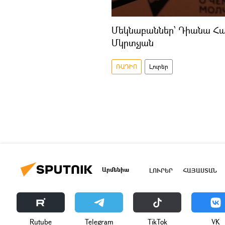
Մեկնաբաններ՝ Դիանա Հար
Մկրտչյան
ՌԱԴԻՈ
Լուրեր
Արմենիա
ԼՈՒՐԵՐ
ՀԱՅԱՍՏԱՆ
Rutube
Telegram
ТikТоk
VK