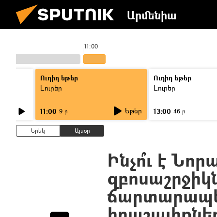
Արմենիա
11:00
Ուղիղ եթեր
Ուղիղ եթեր
Լուրեր
Լուրեր
Եթեր
11:00
13:00
9 ր
46 ր
Երեկ
Այսօր
Ինչո՞ւ է Նո
զբոսաշրջիկն
ճարտարապե
հրաշալիքնե