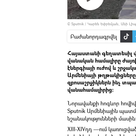
Դիտել
© Sputnik / Կարեն Եփրեմյան, Անի Լ
տեսանյութը
Բաժանորդագրվել
Հայաստանի գեղատեսիլ վ
վանական համալիրը ժայռի
էներգիայի ուժով և շրջակ
Արմենիայի թղթակիցները 
զբոսաշրջիկներն ինչ տպավ
վանահամալիրից։
Նորավանքի հոգևոր հովի
Sputnik Արմենիային պատ
նշանակությունների մասին
XIII-XIVդդ —ում կառուց