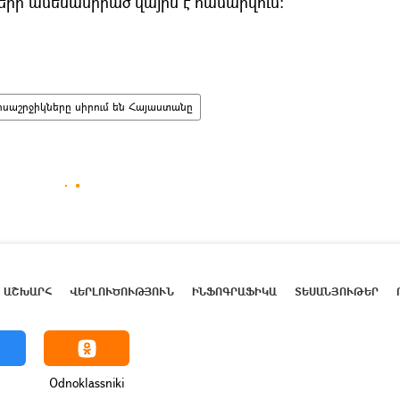
երի ամենասիրած վայրն է համարվում։
ոսաշրջիկները սիրում են Հայաստանը
ԱՇԽԱՐՀ
ՎԵՐԼՈՒԾՈՒԹՅՈՒՆ
ԻՆՖՈԳՐԱՖԻԿԱ
ՏԵՍԱՆՅՈՒԹԵՐ
Odnoklassniki