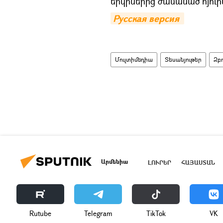
երկրներից ժամանած հյուր
Русская версия 
Մուլտիմեդիա
Տեսանյութեր
Զբ
Արմենիա
ԼՈՒՐԵՐ
ՀԱՅԱՍՏԱՆ
Rutube
Telegram
ТikТоk
VK