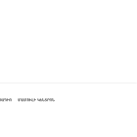
ՌԱԴԻՈ
ՄԱՄՈՒԼԻ ԿԵՆՏՐՈՆ