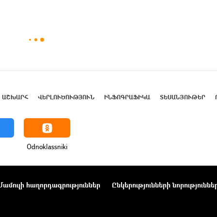
ԱՇԽԱՐՀ
ՎԵՐԼՈՒԾՈՒԹՅՈՒՆ
ԻՆՖՈԳՐԱՖԻԿԱ
ՏԵՍԱՆՅՈՒԹԵՐ
Odnoklassniki
Մամուլի հաղորդագրություններ
Ընկերությունների նորություննե