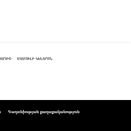
ՌԱԴԻՈ
ՄԱՄՈՒԼԻ ԿԵՆՏՐՈՆ
ր
Գաղտնիության քաղաքականություն