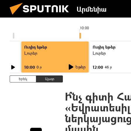
Արմենիա
0
10:00
Ուղիղ եթեր
Ուղիղ եթեր
Լուրեր
Լուրեր
Եթեր
10:00
12:00
0 ր
46 ր
Երեկ
Այսօր
Ի՞նչ գիտի Հ
«Եվրատեսիլ
ներկայացու
մասին