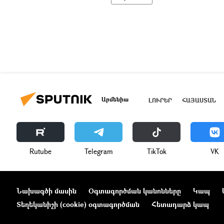
Արմենիա
ԼՈՒՐԵՐ
ՀԱՅԱՍՏԱՆ
Rutube
Telegram
ТikТоk
VK
Նախագծի մասին
Օգտագործման կանոնները
Կապ
Տեղեկանիշի (cookie) օգտագործման
Հետադարձ կապ