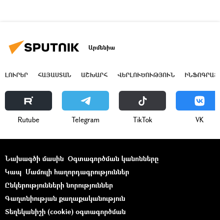
Արմենիա
ԼՈՒՐԵՐ
ՀԱՅԱՍՏԱՆ
ԱՇԽԱՐՀ
ՎԵՐԼՈՒԾՈՒԹՅՈՒՆ
ԻՆՖՈԳՐԱՖ
Rutube
Telegram
ТikТоk
VK
Նախագծի մասին
Օգտագործման կանոնները
Կապ
Մամուլի հաղորդագրություններ
Ընկերությունների նորություններ
Գաղտնիության քաղաքականություն
Տեղեկանիշի (cookie) օգտագործման