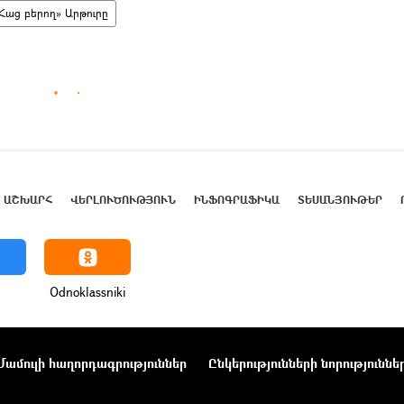
Հաց բերող» Արթուրը
ԱՇԽԱՐՀ
ՎԵՐԼՈՒԾՈՒԹՅՈՒՆ
ԻՆՖՈԳՐԱՖԻԿԱ
ՏԵՍԱՆՅՈՒԹԵՐ
Odnoklassniki
Մամուլի հաղորդագրություններ
Ընկերությունների նորություննե