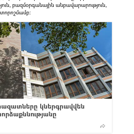
ուն, բազմօրգանային անբավարարություն,
խտորոշմամբ:
րազատները կներգրավվեն
որձաքննությանը