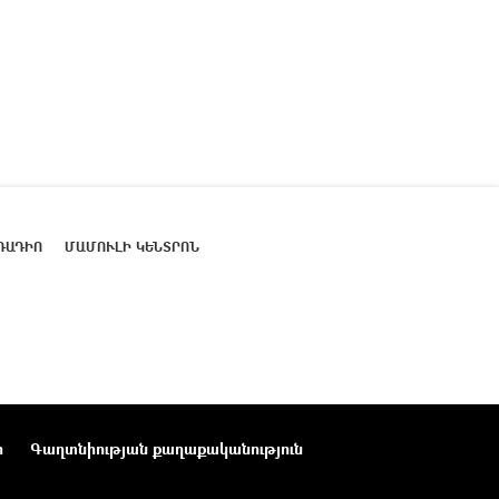
ՌԱԴԻՈ
ՄԱՄՈՒԼԻ ԿԵՆՏՐՈՆ
ր
Գաղտնիության քաղաքականություն