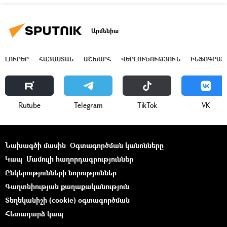
Արմենիա
ԼՈՒՐԵՐ
ՀԱՅԱՍՏԱՆ
ԱՇԽԱՐՀ
ՎԵՐԼՈՒԾՈՒԹՅՈՒՆ
ԻՆՖՈԳՐԱՖ
Rutube
Telegram
ТikТоk
VK
Նախագծի մասին
Օգտագործման կանոնները
Կապ
Մամուլի հաղորդագրություններ
Ընկերությունների նորություններ
Գաղտնիության քաղաքականություն
Տեղեկանիշի (cookie) օգտագործման
Հետադարձ կապ