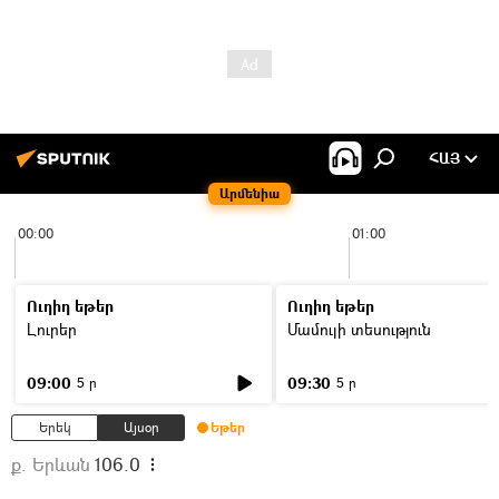
ՀԱՅ
Արմենիա
00:00
01:00
Ուղիղ եթեր
Ուղիղ եթեր
Լուրեր
Մամուլի տեսություն
09:00
09:30
5 ր
5 ր
Երեկ
Այսօր
Եթեր
ք. Երևան
106.0