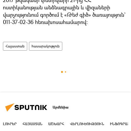
ոստիկանության անձնագրային և վիզաների
վարչությունում գործում է «Թեժ գիծ» ծառայություն`
011-37-02-36 հեռախոսահամարով:
Հայաստան
հասարակություն
Արմենիա
ԼՈՒՐԵՐ
ՀԱՅԱՍՏԱՆ
ԱՇԽԱՐՀ
ՎԵՐԼՈՒԾՈՒԹՅՈՒՆ
ԻՆՖՈԳՐԱՖ