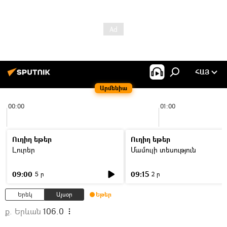
ՀԱՅ
Արմենիա
00:00
01:00
Ուղիղ եթեր
Ուղիղ եթեր
Լուրեր
Մամուլի տեսություն
09:00
09:15
5 ր
2 ր
Երեկ
Այսօր
Եթեր
ք. Երևան
106.0