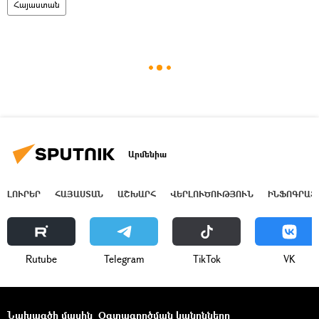
Հայաստան
Արմենիա
ԼՈՒՐԵՐ
ՀԱՅԱՍՏԱՆ
ԱՇԽԱՐՀ
ՎԵՐԼՈՒԾՈՒԹՅՈՒՆ
ԻՆՖՈԳՐԱՖ
Rutube
Telegram
ТikТоk
VK
Նախագծի մասին
Օգտագործման կանոնները