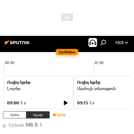
ՀԱՅ
Արմենիա
00:00
01:00
Ուղիղ եթեր
Ուղիղ եթեր
Լուրեր
Մամուլի տեսություն
09:00
09:15
5 ր
2 ր
Երեկ
Այսօր
Եթեր
ք. Երևան
106.0