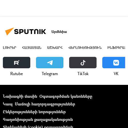
Արմենիա
ԼՈՒՐԵՐ
ՀԱՅԱՍՏԱՆ
ԱՇԽԱՐՀ
ՎԵՐԼՈՒԾՈՒԹՅՈՒՆ
ԻՆՖՈԳՐԱՖ
Rutube
Telegram
ТikТоk
VK
Նախագծի մասին
Օգտագործման կանոնները
Կապ
Մամուլի հաղորդագրություններ
Ընկերությունների նորություններ
Գաղտնիության քաղաքականություն
Տեղեկանիշի (cookie) օգտագործման