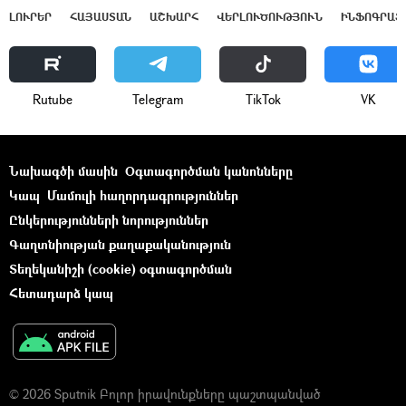
ԼՈՒՐԵՐ
ՀԱՅԱՍՏԱՆ
ԱՇԽԱՐՀ
ՎԵՐԼՈՒԾՈՒԹՅՈՒՆ
ԻՆՖՈԳՐԱՖ
Rutube
Telegram
ТikТоk
VK
Նախագծի մասին
Օգտագործման կանոնները
Կապ
Մամուլի հաղորդագրություններ
Ընկերությունների նորություններ
Գաղտնիության քաղաքականություն
Տեղեկանիշի (cookie) օգտագործման
Հետադարձ կապ
© 2026 Sputnik Բոլոր իրավունքները պաշտպանված