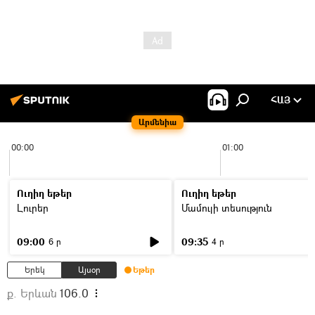
ՀԱՅ
Արմենիա
00:00
01:00
Ուղիղ եթեր
Ուղիղ եթեր
Լուրեր
Մամուլի տեսություն
09:00
09:35
6 ր
4 ր
Երեկ
Այսօր
Եթեր
ք. Երևան
106.0