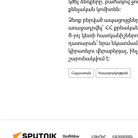
կծել ձեռքերը, բաժակով ջո
քննչական կոմիտեն։
Ձեռք բերված ապացույցներ
առաջադրվել՝ ՀՀ քրեական 
8-րդ կետի հատկանիշներով:
դատարան՝ նրա նկատմամբ
կիրառելու վերաբերյալ, ի
շարունակվում է:
Հայաստան
հասարակություն
Արմենիա
ԼՈՒՐԵՐ
ՀԱՅԱՍՏԱՆ