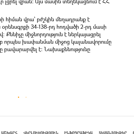
ւր լցրել վրան։ Այս մասին տեղեկացնում է ՀՀ
ի հիման վրա՝ բժշկին մեղադրանք է
օրենսգրքի 34-138-րդ հոդվածի 2-րդ մասի
 Քննիչը միջնորդություն է ներկայացրել
 որպես խափանման միջոց կալանավորումը
նչը բավարարվել է։ Նախաքննությունը
ԱՇԽԱՐՀ
ՎԵՐԼՈՒԾՈՒԹՅՈՒՆ
ԻՆՖՈԳՐԱՖԻԿԱ
ՏԵՍԱՆՅՈՒԹԵՐ