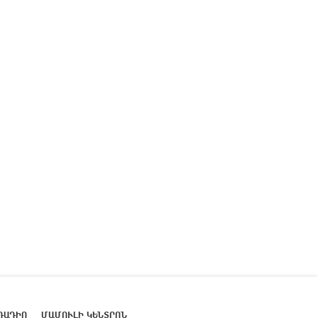
ՌԱԴԻՈ
ՄԱՄՈՒԼԻ ԿԵՆՏՐՈՆ