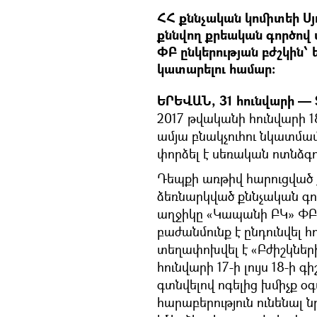
ՀՀ քննչական կոմիտեի Սյո
քննվող քրեական գործով
ՓԲ ընկերության բժշկին՝
կատարելու համար:
ԵՐԵՎԱՆ, 31 հունվարի — S
2017 թվականի հունվարի 1
ամյա բնակչուհու նկատմա
փորձել է սեռական ոտնձգո
Դեպքի առթիվ հարուցված 
ձեռնարկված քննչական գործ
աղջիկը «Կապանի ԲԿ» ՓԲ
բաժանմունք է ընդունվել հ
տեղափոխվել է «Բժիշկների
հունվարի 17-ի լույս 18-ի 
գտնվելով ոգելից խմիչք օ
հարաբերություն ունենալ ն