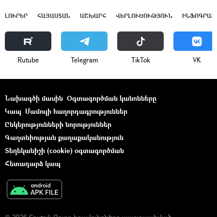
ԼՈՒՐԵՐ
ՀԱՅԱՍՏԱՆ
ԱՇԽԱՐՀ
ՎԵՐԼՈՒԾՈՒԹՅՈՒՆ
ԻՆՖՈԳՐԱՖ
Rutube
Telegram
ТikТоk
VK
Նախագծի մասին
Օգտագործման կանոնները
Կապ
Մամուլի հաղորդագրություններ
Ընկերությունների նորություններ
Գաղտնիության քաղաքականություն
Տեղեկանիշի (cookie) օգտագործման
Հետադարձ կապ