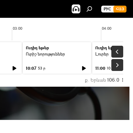
РУС
ՀԱՅ
03:00
04:00
Ուղիղ եթեր
Ուղիղ եթեր
Ուրիշ նորություններ
Լուրեր
10:07
11:00
53 ր
10 ր
ք. Երևան
106.0