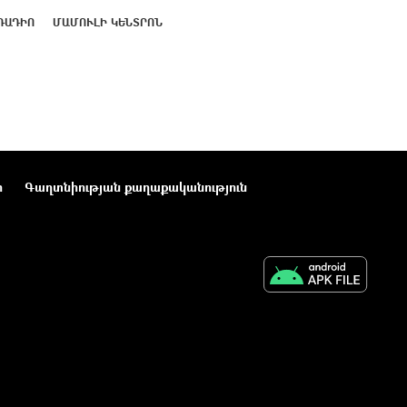
ՌԱԴԻՈ
ՄԱՄՈՒԼԻ ԿԵՆՏՐՈՆ
ր
Գաղտնիության քաղաքականություն