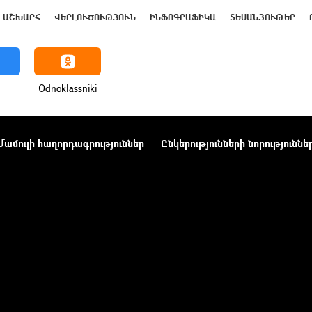
ԱՇԽԱՐՀ
ՎԵՐԼՈՒԾՈՒԹՅՈՒՆ
ԻՆՖՈԳՐԱՖԻԿԱ
ՏԵՍԱՆՅՈՒԹԵՐ
Odnoklassniki
Մամուլի հաղորդագրություններ
Ընկերությունների նորություննե