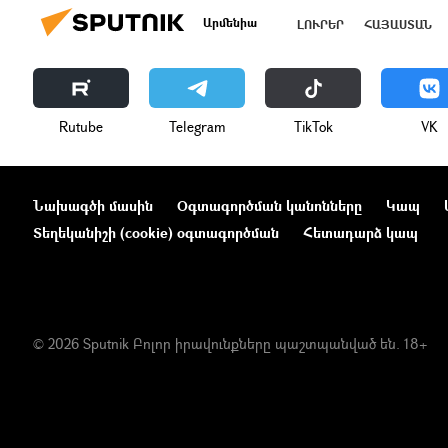
Արմենիա
ԼՈՒՐԵՐ
ՀԱՅԱՍՏԱՆ
Rutube
Telegram
ТikТоk
VK
Նախագծի մասին
Օգտագործման կանոնները
Կապ
Տեղեկանիշի (cookie) օգտագործման
Հետադարձ կապ
© 2026 Sputnik Բոլոր իրավունքները պաշտպանված են. 18+