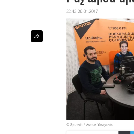
22:43 26.01.2017
© Sputnik / Asatur Yesayants