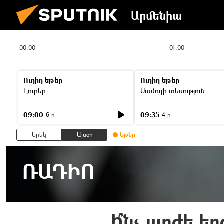
Արմենիա
00:00
01:00
Ուղիղ եթեր
Ուղիղ եթեր
Լուրեր
Մամուլի տեսություն
09:00
09:35
6 ր
4 ր
Երեկ
Այսօր
Եթեր
ՌԱԴԻՈ
Ի՞նչ արժե ե