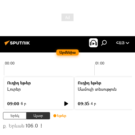
ՀԱՅ
Արմենիա
00:00
01:00
Ուղիղ եթեր
Ուղիղ եթեր
Լուրեր
Մամուլի տեսություն
09:00
09:35
6 ր
4 ր
Երեկ
Այսօր
Եթեր
ք. Երևան
106.0