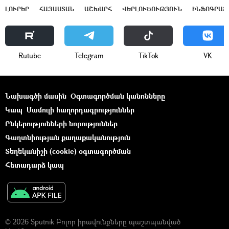
ԼՈՒՐԵՐ
ՀԱՅԱՍՏԱՆ
ԱՇԽԱՐՀ
ՎԵՐԼՈՒԾՈՒԹՅՈՒՆ
ԻՆՖՈԳՐԱՖ
Rutube
Telegram
ТikТоk
VK
Նախագծի մասին
Օգտագործման կանոնները
Կապ
Մամուլի հաղորդագրություններ
Ընկերությունների նորություններ
Գաղտնիության քաղաքականություն
Տեղեկանիշի (cookie) օգտագործման
Հետադարձ կապ
© 2026 Sputnik Բոլոր իրավունքները պաշտպանված