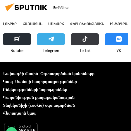
Արմենիա
ԼՈՒՐԵՐ
ՀԱՅԱՍՏԱՆ
ԱՇԽԱՐՀ
ՎԵՐԼՈՒԾՈՒԹՅՈՒՆ
ԻՆՖՈԳՐԱՖ
Rutube
Telegram
ТikТоk
VK
Նախագծի մասին
Օգտագործման կանոնները
Կապ
Մամուլի հաղորդագրություններ
Ընկերությունների նորություններ
Գաղտնիության քաղաքականություն
Տեղեկանիշի (cookie) օգտագործման
Հետադարձ կապ