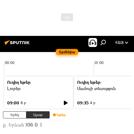
ՀԱՅ
Արմենիա
00:00
01:00
Ուղիղ եթեր
Ուղիղ եթեր
Լուրեր
Մամուլի տեսություն
09:00
09:35
6 ր
4 ր
Երեկ
Այսօր
Եթեր
ք. Երևան
106.0