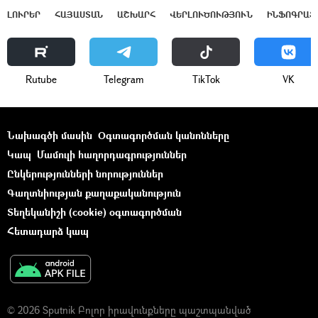
ԼՈՒՐԵՐ
ՀԱՅԱՍՏԱՆ
ԱՇԽԱՐՀ
ՎԵՐԼՈՒԾՈՒԹՅՈՒՆ
ԻՆՖՈԳՐԱՖ
Rutube
Telegram
ТikТоk
VK
Նախագծի մասին
Օգտագործման կանոնները
Կապ
Մամուլի հաղորդագրություններ
Ընկերությունների նորություններ
Գաղտնիության քաղաքականություն
Տեղեկանիշի (cookie) օգտագործման
Հետադարձ կապ
© 2026 Sputnik Բոլոր իրավունքները պաշտպանված