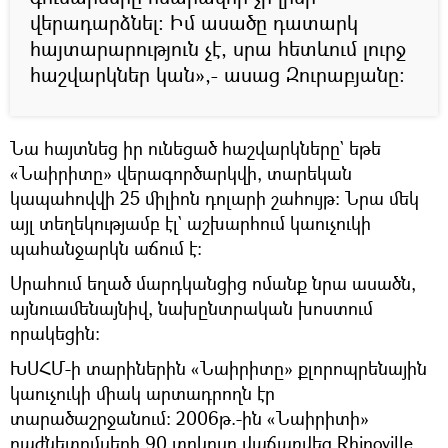
վերադարձնել։ Իմ ասածը դատարկ
հայտարարություն չէ, սրա հետևում լուրջ
հաշվարկներ կան»,- ասաց Զուրաբյանը։
Նա հայտնեց իր ունեցած հաշվարկները` եթե
«Նաիրիտը» վերագործարկվի, տարեկան
կապահովվի 25 միլիոն դոլարի շահույթ։ Նրա մեկ
այլ տեղեկությամբ էլ` աշխարհում կաուչուկի
պահանջարկն աճում է։
Սրահում եղած մարդկանցից ոմանք նրա ասածն,
այնուամենայնիվ, նախընտրական խոստում
որակեցին։
ԽՍՀՄ-ի տարիներին «Նաիրիտը» քլորոպրենային
կաուչուկի միակ արտադրողն էր
տարածաշրջանում։ 2006թ.-ին «Նաիրիտի»
բաժնետոմսերի 90 տոկոսը վաճառվեց Rhinoville