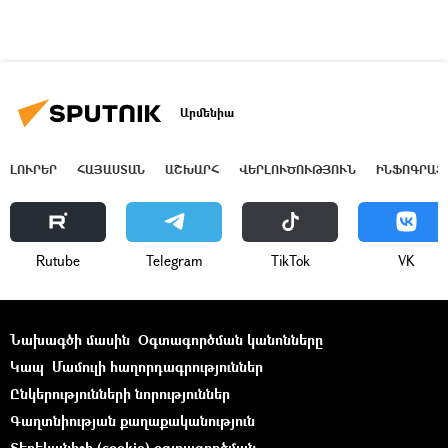
Արմենիա
ԼՈՒՐԵՐ
ՀԱՅԱՍՏԱՆ
ԱՇԽԱՐՀ
ՎԵՐԼՈՒԾՈՒԹՅՈՒՆ
ԻՆՖՈԳՐԱՖ
Rutube
Telegram
ТikТоk
VK
Նախագծի մասին
Օգտագործման կանոնները
Կապ
Մամուլի հաղորդագրություններ
Ընկերությունների նորություններ
Գաղտնիության քաղաքականություն
Տեղեկանիշի (cookie) օգտագործման