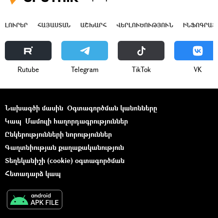
ԼՈՒՐԵՐ
ՀԱՅԱՍՏԱՆ
ԱՇԽԱՐՀ
ՎԵՐԼՈՒԾՈՒԹՅՈՒՆ
ԻՆՖՈԳՐԱՖ
Rutube
Telegram
ТikТоk
VK
Նախագծի մասին
Օգտագործման կանոնները
Կապ
Մամուլի հաղորդագրություններ
Ընկերությունների նորություններ
Գաղտնիության քաղաքականություն
Տեղեկանիշի (cookie) օգտագործման
Հետադարձ կապ