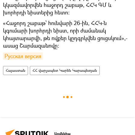
կկազմավորվեն հաջորդ շաբաթ, ՀՀԿ ԳՄ և
խորհրդի նիստերից հետո։
«Հաջորդ շաբաթ՝ հունվարի 26-ին, ՀՀԿ-ն
կգումարի խորհրդի նիստ, որի ժամանակ
կհայտարարվի, թե ովքեր կըդգրկվեն ցուցսկում»,-
ասաց Շարմազանովը։
Русская версия
Հայաստան
ՀՀ վարչապետ Կարեն Կարապետյան
Արմենիա