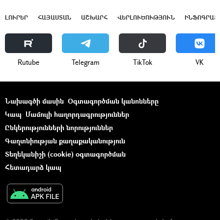
ԼՈՒՐԵՐ
ՀԱՅԱՍՏԱՆ
ԱՇԽԱՐՀ
ՎԵՐԼՈՒԾՈՒԹՅՈՒՆ
ԻՆՖՈԳՐԱՖ
Rutube
Telegram
ТikТоk
VK
Նախագծի մասին
Օգտագործման կանոնները
Կապ
Մամուլի հաղորդագրություններ
Ընկերությունների նորություններ
Գաղտնիության քաղաքականություն
Տեղեկանիշի (cookie) օգտագործման
Հետադարձ կապ