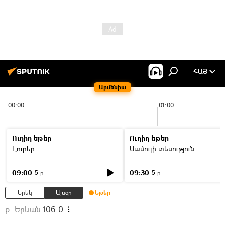
ՀԱՅ
Արմենիա
00:00
01:00
Ուղիղ եթեր
Ուղիղ եթեր
Լուրեր
Մամուլի տեսություն
09:00
09:30
5 ր
5 ր
Երեկ
Այսօր
Եթեր
ք. Երևան
106.0