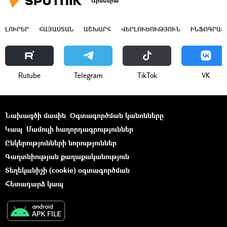
Արմենիա
ԼՈՒՐԵՐ
ՀԱՅԱՍՏԱՆ
ԱՇԽԱՐՀ
ՎԵՐԼՈՒԾՈՒԹՅՈՒՆ
ԻՆՖՈԳՐԱՖ
Rutube
Telegram
ТikТоk
VK
Նախագծի մասին
Օգտագործման կանոնները
Կապ
Մամուլի հաղորդագրություններ
Ընկերությունների նորություններ
Գաղտնիության քաղաքականություն
Տեղեկանիշի (cookie) օգտագործման
Հետադարձ կապ