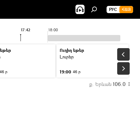
РУС
ՀԱՅ
17:42
18:00
 եթեր
Ուղիղ եթեր
ր
Լուրեր
19:00
46 ր
46 ր
ք. Երևան
106.0