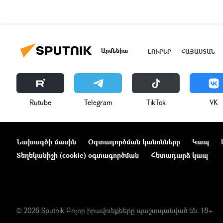
Արմենիա
ԼՈՒՐԵՐ
ՀԱՅԱՍՏԱՆ
Rutube
Telegram
ТikТоk
VK
Նախագծի մասին
Օգտագործման կանոնները
Կապ
Տեղեկանիշի (cookie) օգտագործման
Հետադարձ կապ
© 2026 Sputnik Բոլոր իրավունքները պաշտպանված են. 18+