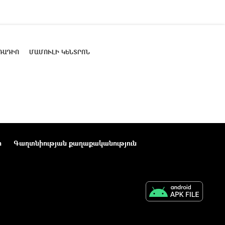
ՌԱԴԻՈ
ՄԱՄՈՒԼԻ ԿԵՆՏՐՈՆ
ր
Գաղտնիության քաղաքականություն