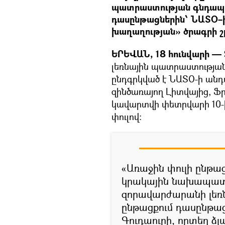
պատրաստության գնդապե
դասընթացներին՝ ՆԱՏՕ–ի 
խաղաղության» ծրագրի շ
ԵՐԵՎԱՆ, 18 հունվարի — 
լեռնային պատրաստության
ընդգրկված է ՆԱՏՕ-ի անդա
զինծառայող Լիտվայից, Ֆ
կավարտվի փետրվարի 10-ի
փուլով։
«Առաջին փուլի ընթա
կրակային նախապատր
զորավարժարանի լեռնա
ընթացքում դասընթաց
Գուդաուրի, որտեղ ձ