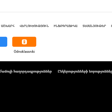
ԱՇԽԱՐՀ
ՎԵՐԼՈՒԾՈՒԹՅՈՒՆ
ԻՆՖՈԳՐԱՖԻԿԱ
ՏԵՍԱՆՅՈՒԹԵՐ
Odnoklassniki
Մամուլի հաղորդագրություններ
Ընկերությունների նորություննե