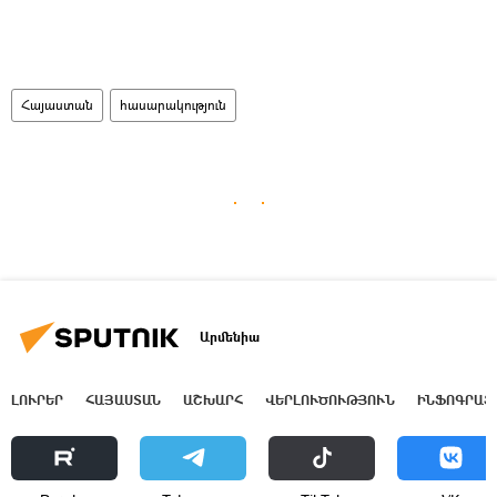
Հայաստան
հասարակություն
Արմենիա
ԼՈՒՐԵՐ
ՀԱՅԱՍՏԱՆ
ԱՇԽԱՐՀ
ՎԵՐԼՈՒԾՈՒԹՅՈՒՆ
ԻՆՖՈԳՐԱՖ