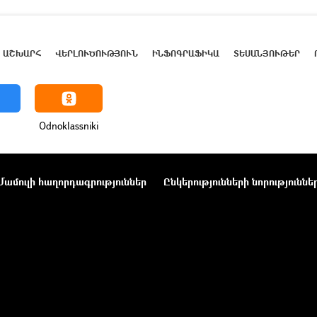
ԱՇԽԱՐՀ
ՎԵՐԼՈՒԾՈՒԹՅՈՒՆ
ԻՆՖՈԳՐԱՖԻԿԱ
ՏԵՍԱՆՅՈՒԹԵՐ
Odnoklassniki
Մամուլի հաղորդագրություններ
Ընկերությունների նորություննե