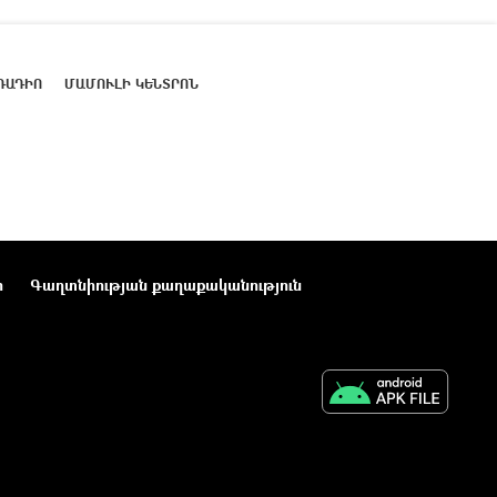
ՌԱԴԻՈ
ՄԱՄՈՒԼԻ ԿԵՆՏՐՈՆ
ր
Գաղտնիության քաղաքականություն