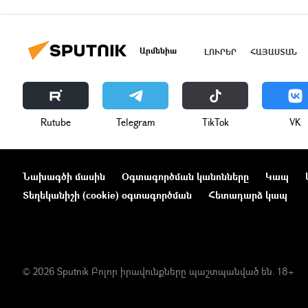
Արմենիա
ԼՈՒՐԵՐ
ՀԱՅԱՍՏԱՆ
Rutube
Telegram
ТikТоk
VK
Նախագծի մասին
Օգտագործման կանոնները
Կապ
Տեղեկանիշի (cookie) օգտագործման
Հետադարձ կապ
© 2026 Sputnik Բոլոր իրավունքները պաշտպանված են. 18+