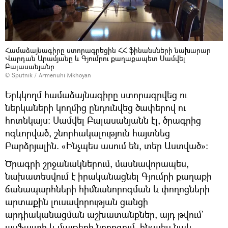
Համաձայնագիրը ստորագրեցին ՀՀ ֆինանսների նախարար
Վարդան Արամյանը և Գյումրու քաղաքապետ Սամվել
Բալասանյանը
© Sputnik / Armenuhi Mkhoyan
Երկկողմ համաձայնագիրը ստորագրվեց ու
ներկաների կողմից ընդունվեց ծափերով ու
հոտնկայս: Սամվել Բալասանյանն էլ, ծրագրից
ոգևորված, շնորհակալություն հայտնեց
Բարձրյալին. «Ինչպես ասում են, տեր Աստված»:
Ծրագրի շրջանակներում, մասնավորապես,
նախատեսվում է իրականացնել Գյումրի քաղաքի
ճանապարհների հիմնանորոգման և փողոցների
արտաքին լուսավորության ցանցի
արդիականացման աշխատանքներ, այդ թվում`
ասֆալտի և մայթերի նորոգում, ինչպես նաև