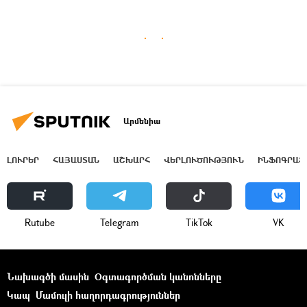
Արմենիա
ԼՈՒՐԵՐ
ՀԱՅԱՍՏԱՆ
ԱՇԽԱՐՀ
ՎԵՐԼՈՒԾՈՒԹՅՈՒՆ
ԻՆՖՈԳՐԱՖ
Rutube
Telegram
ТikТоk
VK
Նախագծի մասին
Օգտագործման կանոնները
Կապ
Մամուլի հաղորդագրություններ