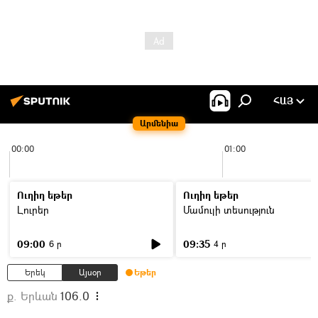
ՀԱՅ
Արմենիա
00:00
01:00
Ուղիղ եթեր
Ուղիղ եթեր
Լուրեր
Մամուլի տեսություն
09:00
09:35
6 ր
4 ր
Երեկ
Այսօր
Եթեր
ք. Երևան
106.0