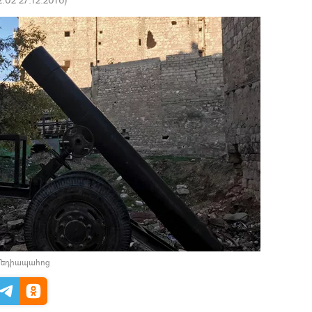
 մեդիապահոց