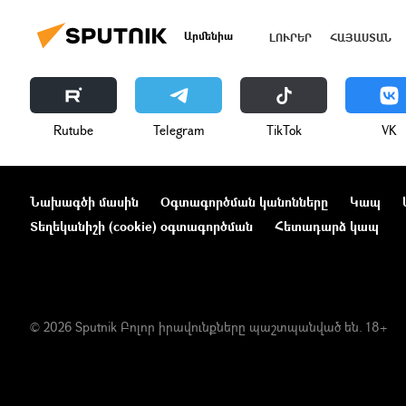
Արմենիա
ԼՈՒՐԵՐ
ՀԱՅԱՍՏԱՆ
Rutube
Telegram
ТikТоk
VK
Նախագծի մասին
Օգտագործման կանոնները
Կապ
Տեղեկանիշի (cookie) օգտագործման
Հետադարձ կապ
© 2026 Sputnik Բոլոր իրավունքները պաշտպանված են. 18+