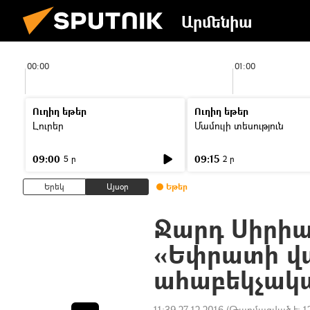
Արմենիա
00:00
01:00
Ուղիղ եթեր
Ուղիղ եթեր
Լուրեր
Մամուլի տեսություն
09:00
09:15
5 ր
2 ր
Երեկ
Այսօր
Եթեր
Ջարդ Սիրիա
«Եփրատի վ
ահաբեկչակա
11:39 27.12.2016
(Թարմացված է:
1