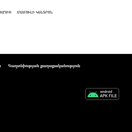
ՌԱԴԻՈ
ՄԱՄՈՒԼԻ ԿԵՆՏՐՈՆ
ր
Գաղտնիության քաղաքականություն