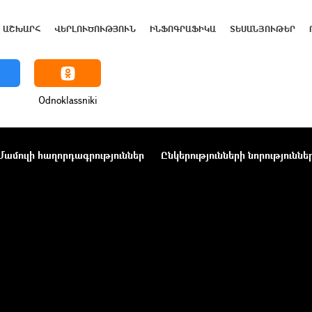
ԱՇԽԱՐՀ
ՎԵՐԼՈՒԾՈՒԹՅՈՒՆ
ԻՆՖՈԳՐԱՖԻԿԱ
ՏԵՍԱՆՅՈՒԹԵՐ
Odnoklassniki
Մամուլի հաղորդագրություններ
Ընկերությունների նորություննե