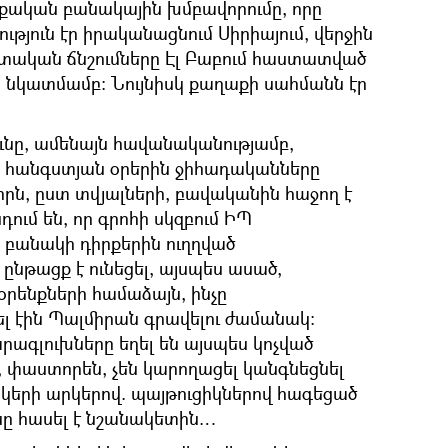
քական բանակային խմբավորումը, որը
թյուն էր իրականացնում Սիրիայում, վերջին
արտական ճնշումները Էլ Բաբում հաստատված
 նկատմամբ։ Նույնիսկ քաղաքի սահմանն էր
ւնը, ամենայն հավանականությամբ,
և հանգստյան օրերին ջիհադականները
որն, ըստ տվյալների, բավականին հաջող է
ում են, որ գրոհի սկզբում ԻՊ
 բանակի դիրքերին ուղղված
ընթացք է ունեցել, այսպես ասած,
օրենքների համաձայն, ինչը
լ էին Պալմիրան գրավելու ժամանակ։
ագլուխները եղել են այսպես կոչված
ց, փաստորեն, չեն կարողացել կանգնեցնել
կերի արկերով. պայթուցիկներով հագեցած
սը հասել է նշանակետին…