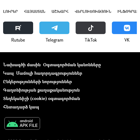
ԼՈՒՐԵՐ
ՀԱՅԱՍՏԱՆ
ԱՇԽԱՐՀ
ՎԵՐԼՈՒԾՈՒԹՅՈՒՆ
ԻՆՖՈԳՐԱՖ
Rutube
Telegram
ТikТоk
VK
Նախագծի մասին
Օգտագործման կանոնները
Կապ
Մամուլի հաղորդագրություններ
Ընկերությունների նորություններ
Գաղտնիության քաղաքականություն
Տեղեկանիշի (cookie) օգտագործման
Հետադարձ կապ