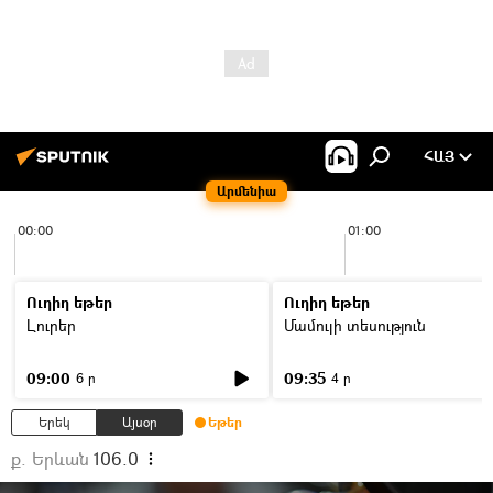
ՀԱՅ
Արմենիա
00:00
01:00
Ուղիղ եթեր
Ուղիղ եթեր
Լուրեր
Մամուլի տեսություն
09:00
09:35
6 ր
4 ր
Երեկ
Այսօր
Եթեր
ք. Երևան
106.0