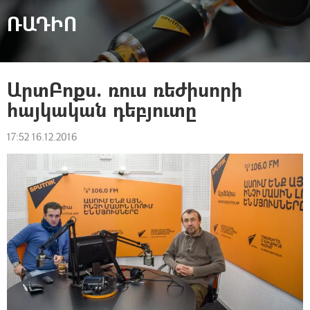
ՌԱԴԻՈ
ԱրտԲոքս. ռուս ռեժիսորի
հայկական դեբյուտը
17:52 16.12.2016