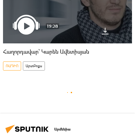
19:28
Հաղորդավար՝ Կարեն Ավետիսյան
ՌԱԴԻՈ
ԱրտԲոքս
Արմենիա