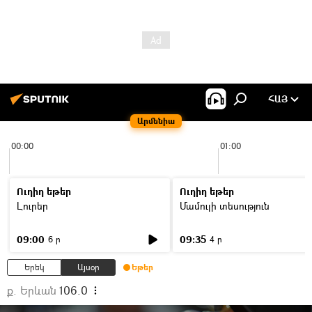
ՀԱՅ
Արմենիա
00:00
01:00
Ուղիղ եթեր
Ուղիղ եթեր
Լուրեր
Մամուլի տեսություն
09:00
09:35
6 ր
4 ր
Երեկ
Այսօր
Եթեր
ք. Երևան
106.0