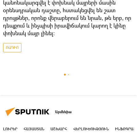
կանոնակարգվել է փոխնակ մայրերի մասին
օրենսդրական դաշտը, հստակեցվել են շատ
դրույթներ, որոնք վերաբերում են նրան, թե երբ, որ
դեպքում և ինչպիսի իրավիճակում կարող է կինը
փոխնակ մայր լինել։
ՌԱԴԻՈ
Արմենիա
ԼՈՒՐԵՐ
ՀԱՅԱՍՏԱՆ
ԱՇԽԱՐՀ
ՎԵՐԼՈՒԾՈՒԹՅՈՒՆ
ԻՆՖՈԳՐԱՖ