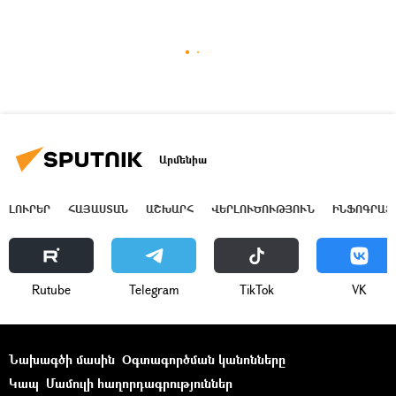
Արմենիա
ԼՈՒՐԵՐ
ՀԱՅԱՍՏԱՆ
ԱՇԽԱՐՀ
ՎԵՐԼՈՒԾՈՒԹՅՈՒՆ
ԻՆՖՈԳՐԱՖ
Rutube
Telegram
ТikТоk
VK
Նախագծի մասին
Օգտագործման կանոնները
Կապ
Մամուլի հաղորդագրություններ