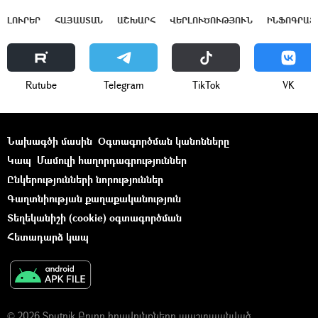
ԼՈՒՐԵՐ
ՀԱՅԱՍՏԱՆ
ԱՇԽԱՐՀ
ՎԵՐԼՈՒԾՈՒԹՅՈՒՆ
ԻՆՖՈԳՐԱՖ
Rutube
Telegram
ТikТоk
VK
Նախագծի մասին
Օգտագործման կանոնները
Կապ
Մամուլի հաղորդագրություններ
Ընկերությունների նորություններ
Գաղտնիության քաղաքականություն
Տեղեկանիշի (cookie) օգտագործման
Հետադարձ կապ
© 2026 Sputnik Բոլոր իրավունքները պաշտպանված