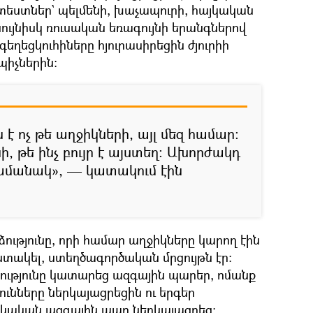
եստներ` պելմենի, խաչապուրի, հայկական
նույնիսկ ռուսական եռագույնի երանգներով
եղեցկուհիները հյուրասիրեցին ժյուրիի
իչներին։
 է ոչ թե աղջիկների, այլ մեզ համար։
, թե ինչ բույր է այստեղ։ Ախորժակդ
 ժամանակ», — կատակում էին
ւթյունը, որի համար աղջիկները կարող էին
տակել, ստեղծագործական մրցույթն էր։
ւթյունը կատարեց ազգային պարեր, ոմանք
ւնները ներկայացրեցին ու երգեր
յկական ազգային պար ներկայացրեց։