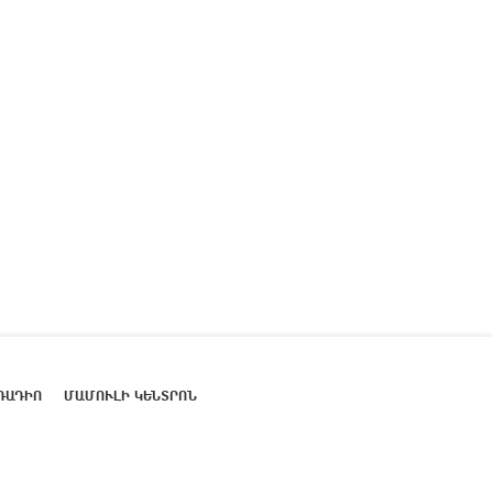
ՌԱԴԻՈ
ՄԱՄՈՒԼԻ ԿԵՆՏՐՈՆ