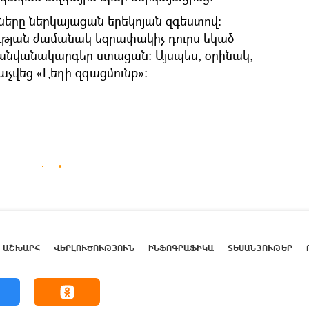
ները ներկայացան երեկոյան զգեստով։
յան ժամանակ եզրափակիչ դուրս եկած
անվանակարգեր ստացան։ Այսպես, օրինակ,
չվեց «Լեդի զգացմունք»։
ԱՇԽԱՐՀ
ՎԵՐԼՈՒԾՈՒԹՅՈՒՆ
ԻՆՖՈԳՐԱՖԻԿԱ
ՏԵՍԱՆՅՈՒԹԵՐ