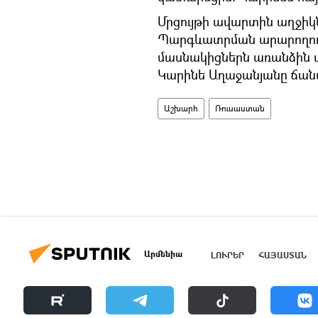
Մրցույթի ավարտին աղջիկ
Պարգևատրման արարողութ
մասնակիցներն առանձին 
Կարինե Աղաջանյանը ճանա
Աշխարհ
Ռուսաստան
Արմենիա
ԼՈՒՐԵՐ
ՀԱՅԱՍՏԱՆ