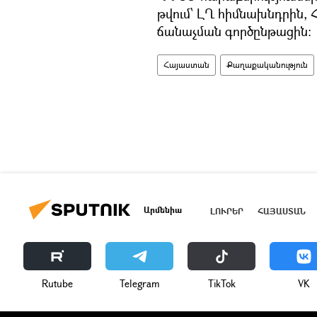
թվում՝ ԼՂ հիմնախնդրին,
ճանաչման գործընթացին:
Հայաստան
Քաղաքականություն
Արմենիա
ԼՈՒՐԵՐ
ՀԱՅԱՍՏԱՆ
Rutube
Telegram
ТikТоk
VK