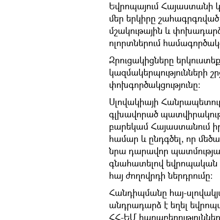
Եվրոպայում Հայաստանի կա
մեր երկիրը շահագրգռվա
մշակութային և փոխադարձ 
ոլորտներում համագործակցո
Զրուցակիցները երկուստե
կազմակերպությունների շր
փոխգործակցությունը:
Սլովակիայի Հանրապետութ
գլխավորած պատվիրակությա
բարեկամ Հայաստանում իրե
համար և ընդգծել, որ մեծա
նրա դարավոր պատմությա
գնահատելով եվրոպական 
հայ ժողովրդի ներդրումը:
Հանդիպմանը հայ-սլովակյա
անդրադարձ է եղել եվրոպ
ՀՀ-ԵՄ հարաբերություննե