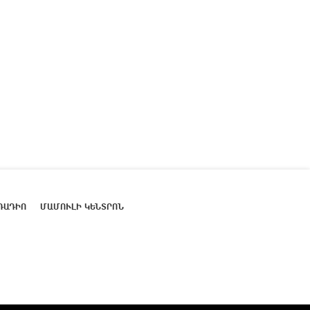
ՌԱԴԻՈ
ՄԱՄՈՒԼԻ ԿԵՆՏՐՈՆ