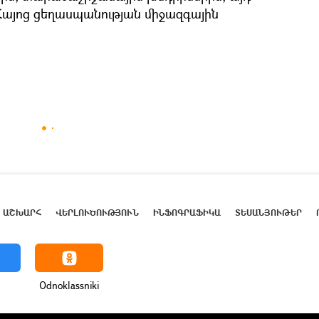
 Հայոց ցեղասպանության միջազգային
ԱՇԽԱՐՀ
ՎԵՐԼՈՒԾՈՒԹՅՈՒՆ
ԻՆՖՈԳՐԱՖԻԿԱ
ՏԵՍԱՆՅՈՒԹԵՐ
Odnoklassniki