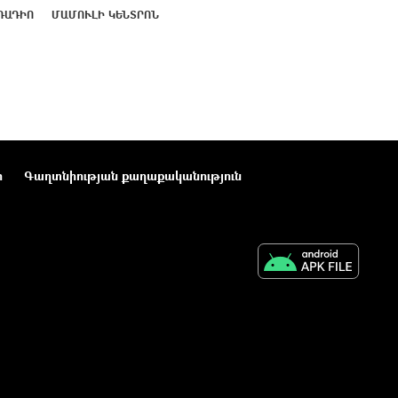
ՌԱԴԻՈ
ՄԱՄՈՒԼԻ ԿԵՆՏՐՈՆ
ր
Գաղտնիության քաղաքականություն