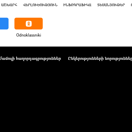
ԱՇԽԱՐՀ
ՎԵՐԼՈՒԾՈՒԹՅՈՒՆ
ԻՆՖՈԳՐԱՖԻԿԱ
ՏԵՍԱՆՅՈՒԹԵՐ
Odnoklassniki
Մամուլի հաղորդագրություններ
Ընկերությունների նորություննե