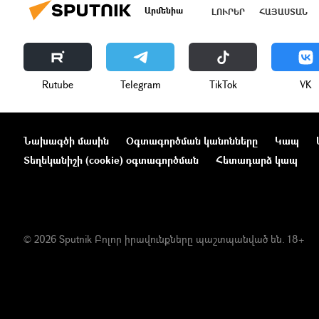
Արմենիա
ԼՈՒՐԵՐ
ՀԱՅԱՍՏԱՆ
Rutube
Telegram
ТikТоk
VK
Նախագծի մասին
Օգտագործման կանոնները
Կապ
Տեղեկանիշի (cookie) օգտագործման
Հետադարձ կապ
© 2026 Sputnik Բոլոր իրավունքները պաշտպանված են. 18+