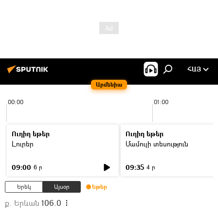
ՀԱՅ
Արմենիա
00:00
01:00
Ուղիղ եթեր
Ուղիղ եթեր
Լուրեր
Մամուլի տեսություն
09:00
09:35
6 ր
4 ր
Երեկ
Այսօր
Եթեր
ք. Երևան
106.0