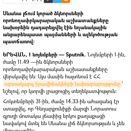
Սևանա լճում կորած ձկնորսների
որոնողափրկարարական աշխատանքները
նախօրեին դադարեցվել էին եղանակային
անբարենպաստ պայմանների և ալեկոծության
պատճառով։
ԵՐԵՎԱՆ, 1 նոյեմբերի — Sputnik.
Նոյեմբերի 1-ին,
ժամը 11.49 —ին ձկնորսների
որոնողափրկարարական աշխատանքները
վերսկսվել են: Այս մասին հայտնում է ՀՀ
արտակարգ իրավիճակների նախարարությունը
`
նշելով, որ կտրվի լրացուցիչ տեղեկատվություն:
Հոկտեմբերի 31-ին, ժամը 14.33-ին ահազանգ էր
ստացվել, որ Գեղարքունիքի մարզի Նորատուս
գյուղի մոտակա լճափից երկու քաղաքացի
նավակով մտել են Սևանա լիճ ձկնորսության և չեն
վերադարձել։