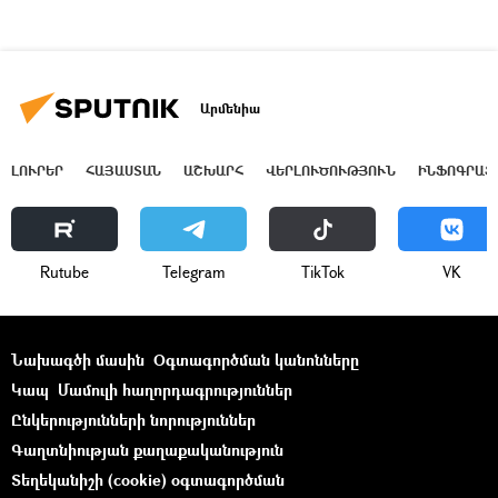
Արմենիա
ԼՈՒՐԵՐ
ՀԱՅԱՍՏԱՆ
ԱՇԽԱՐՀ
ՎԵՐԼՈՒԾՈՒԹՅՈՒՆ
ԻՆՖՈԳՐԱՖ
Rutube
Telegram
ТikТоk
VK
Նախագծի մասին
Օգտագործման կանոնները
Կապ
Մամուլի հաղորդագրություններ
Ընկերությունների նորություններ
Գաղտնիության քաղաքականություն
Տեղեկանիշի (cookie) օգտագործման