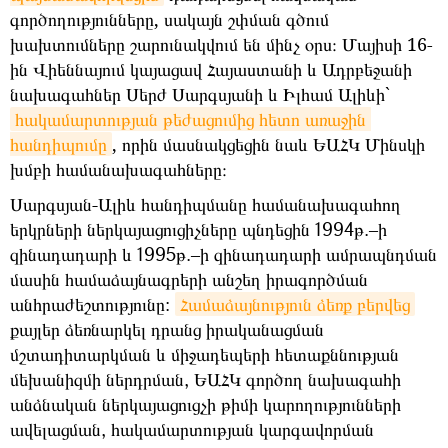
գործողությունները, սակայն շփման գծում
խախտումները շարունակվում են մինչ օրս։ Մայիսի 16-
ին Վիեննայում կայացավ Հայաստանի և Ադրբեջանի
նախագահներ Սերժ Սարգսյանի և Իլհամ Ալիևի`
հակամարտության թեժացումից հետո առաջին 
հանդիպումը
, որին մասնակցեցին նաև ԵԱՀԿ Մինսկի
խմբի համանախագահները։
Սարգսյան
-
Ալիև
հանդիպմանը
համանախագահող
երկրների
ներկայացուցիչները
պնդեցին
1994
թ
.
–ի
զինադադարի
և
1995
թ
.
–ի
զինադադարի
ամրապնդման
մասին
համաձայնագրերի
անշեղ
իրագործման
անհրաժեշտությունը
:
Համաձայնություն
ձեռք
բերվեց
քայլեր
ձեռնարկել
դրանց
իրականացման
մշտադիտարկման
և
միջադեպերի
հետաքննության
մեխանիզմի
ներդրման
,
ԵԱՀԿ
գործող
նախագահի
անձնական
ներկայացուցչի
թիմի
կարողությունների
ավելացման
,
հակամարտության
կարգավորման