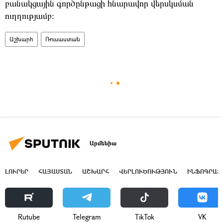
բանակցային
գործընթացի
հնարավոր
վերսկսման
ուղղությամբ։
Աշխարհ
Ռուսաստան
Արմենիա
ԼՈՒՐԵՐ
ՀԱՅԱՍՏԱՆ
ԱՇԽԱՐՀ
ՎԵՐԼՈՒԾՈՒԹՅՈՒՆ
ԻՆՖՈԳՐԱՖ
Rutube
Telegram
ТikТоk
VK